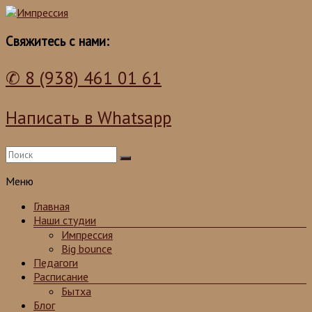
Школа танцев для детей и взрослых
Импрессия
Свяжитесь с нами:
✆ 8 (938) 461 01 61
Написать в Whatsapp
Меню
Главная
Наши студии
Импрессия
Big bounce
Педагоги
Расписание
Бытха
Блог