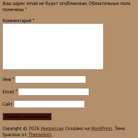
Ваш адрес email не будет опубликован.
Обязательные поля
помечены
*
Комментарий
*
Имя
*
Email
*
Сайт
Copyright © 2026
Импрессия
. Создано на
WordPress
. Тема
Spacious от
ThemeGrill
.