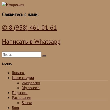
Школа танцев для детей и взрослых
Импрессия
Свяжитесь с нами:
✆ 8 (938) 461 01 61
Написать в Whatsapp
Меню
Главная
Наши студии
Импрессия
Big bounce
Педагоги
Расписание
Бытха
Блог