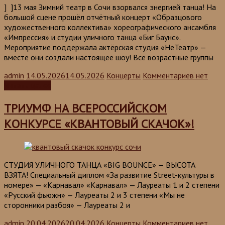
] ]13 мая Зимний театр в Сочи взорвался энергией танца! На
большой сцене прошёл отчётный концерт «Образцового
художественного коллектива» хореографического ансамбля
«Импрессия» и студии уличного танца «Биг Баунс».
Мероприятие поддержала актёрская студия «НеТеатр» —
вместе они создали настоящее шоу! Все возрастные группы
admin
14.05.2026
14.05.2026
Концерты
Комментариев нет
Читать далее
ТРИУМФ НА ВСЕРОССИЙСКОМ
КОНКУРСЕ «КВАНТОВЫЙ СКАЧОК»!
СТУДИЯ УЛИЧНОГО ТАНЦА «BIG BOUNCE» — ВЫСОТА
ВЗЯТА! Специальный диплом «За развитие Street-культуры в
номере» — «Карнавал» «Карнавал» — Лауреаты 1 и 2 степени
«Русский фьюжн» — Лауреаты 2 и 3 степени «Мы не
сторонники разбоя» — Лауреаты 2 и
admin
20.04.2026
20.04.2026
Концерты
Комментариев нет