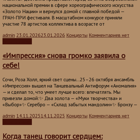
национальной премии в сфере хореографического искусства
«Золото Нации» и вернулся домой с главной победой —
ГРАН-ПРИ фестиваля. В масштабном конкурсе приняли
участие 78 артистов коллектива в возрасте от
admin
23.01.2026
23.01.2026
Концерты
Комментариев нет
Читать далее
«Импрессия» снова громко заявила о
себе!
Сочи, Роза Холл, яркий свет сцены…25–26 октября ансамбль
«Импрессия» вышел на Танцевальный Антифорум «Аномалия»
— и сделал то, что умеет лучше всего: впечатлять. Мы
привезли домой:✨ Два золота — «Муки творчества» и
«Выбор»✨ Серебро — «Склад забытых мандолин»✨ Бронзу —
admin
14.11.2025
14.11.2025
Концерты
Комментариев нет
Читать далее
Когда танец говорит сердцем: