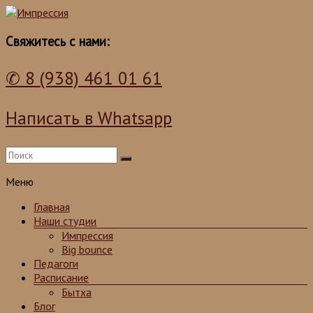
Школа танцев для детей и взрослых
Импрессия
Свяжитесь с нами:
✆ 8 (938) 461 01 61
Написать в Whatsapp
Меню
Главная
Наши студии
Импрессия
Big bounce
Педагоги
Расписание
Бытха
Блог