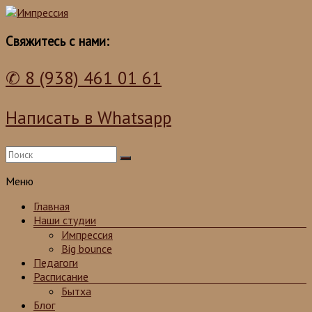
Школа танцев для детей и взрослых
Импрессия
Свяжитесь с нами:
✆ 8 (938) 461 01 61
Написать в Whatsapp
Меню
Главная
Наши студии
Импрессия
Big bounce
Педагоги
Расписание
Бытха
Блог