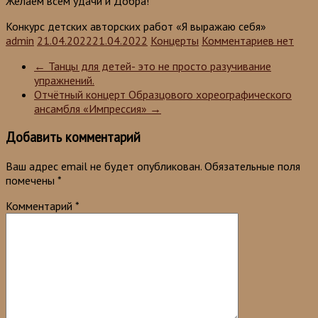
Желаем всем удачи и Добра!
Конкурс детских авторских работ «Я выражаю себя»
admin
21.04.2022
21.04.2022
Концерты
Комментариев нет
←
Танцы для детей- это не просто разучивание
упражнений.
Отчётный концерт Образцового хореографического
ансамбля «Импрессия»
→
Добавить комментарий
Ваш адрес email не будет опубликован.
Обязательные поля
помечены
*
Комментарий
*