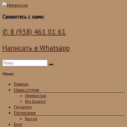
Школа танцев для детей и взрослых
Импрессия
Свяжитесь с нами:
✆ 8 (938) 461 01 61
Написать в Whatsapp
Меню
Главная
Наши студии
Импрессия
Big bounce
Педагоги
Расписание
Бытха
Блог