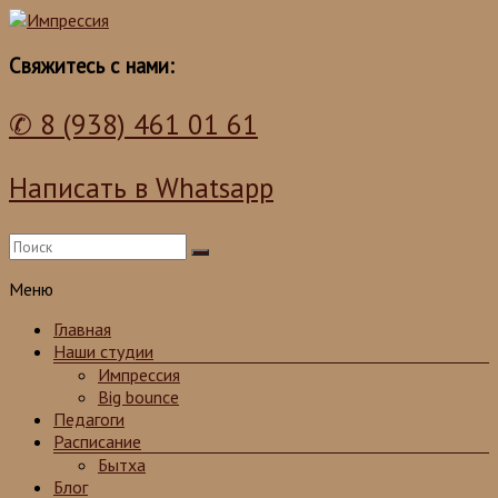
Школа танцев для детей и взрослых
Импрессия
Свяжитесь с нами:
✆ 8 (938) 461 01 61
Написать в Whatsapp
Меню
Главная
Наши студии
Импрессия
Big bounce
Педагоги
Расписание
Бытха
Блог